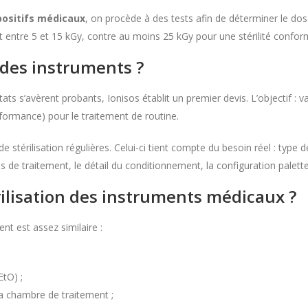
spositifs médicaux
, on procède à des tests afin de déterminer le do
 entre 5 et 15 kGy, contre au moins 25 kGy pour une stérilité confo
 des instruments ?
tats s’avèrent probants, Ionisos établit un premier devis. L’objectif :
rformance) pour le traitement de routine.
e stérilisation régulières. Celui-ci tient compte du besoin réel : type 
ns de traitement, le détail du conditionnement, la configuration palet
rilisation des instruments médicaux ?
nt est assez similaire :
EtO) ;
 chambre de traitement ;