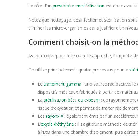
Le rôle d’un
prestataire en stérilisation
est donc avant t
Notez que nettoyage, désinfection et stérilisation son
éliminer les micro-organismes sans justifier d’un niveau 
Comment choisit-on la méthode
Avant d’opter pour telle ou telle approche, il importe de
On utilise principalement quatre processus pour la
stér
Le
traitement gamma
: une source radioactive, l
dispositifs médicaux fabriqués à partir de matériaux
La
stérilisation bêta ou e-beam
: ce rayonnement es
risque d’oxydation et permet de traiter rapideme
Les
rayonx X
: également émis par un accélérateur 
L’
oxyde d’éthylène
: il s’agit d’une méthode de sté
à l’EtO dans une chambre d’isolement, puis aérés af