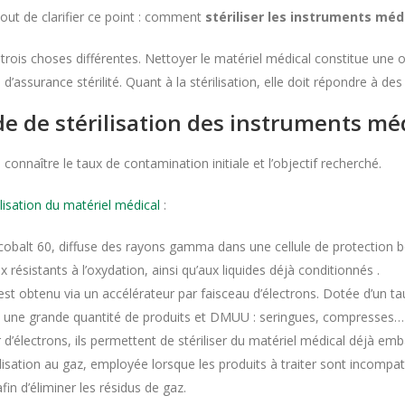
out de clarifier ce point : comment
stériliser les instruments mé
t trois choses différentes. Nettoyer le matériel médical constitue une
d’assurance stérilité. Quant à la stérilisation, elle doit répondre à des
 de stérilisation des instruments mé
 connaître le taux de contamination initiale et l’objectif recherché.
ilisation du matériel médical
:
e cobalt 60, diffuse des rayons gamma dans une cellule de protection
 résistants à l’oxydation, ainsi qu’aux liquides déjà conditionnés .
t obtenu via un accélérateur par faisceau d’électrons. Dotée d’un taux
nt une grande quantité de produits et DMUU : seringues, compresses…
d’électrons, ils permettent de stériliser du matériel médical déjà emb
rilisation au gaz, employée lorsque les produits à traiter sont incompa
in d’éliminer les résidus de gaz.