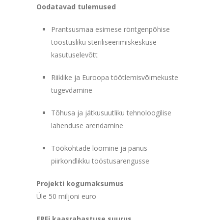
Oodatavad tulemused
Prantsusmaa esimese röntgenpõhise
tööstusliku steriliseerimiskeskuse
kasutuselevõtt
Riiklike ja Euroopa töötlemisvõimekuste
tugevdamine
Tõhusa ja jätkusuutliku tehnoloogilise
lahenduse arendamine
Töökohtade loomine ja panus
piirkondlikku tööstusarengusse
Projekti kogumaksumus
Üle 50 miljoni euro
ERFi kaasrahastuse suurus