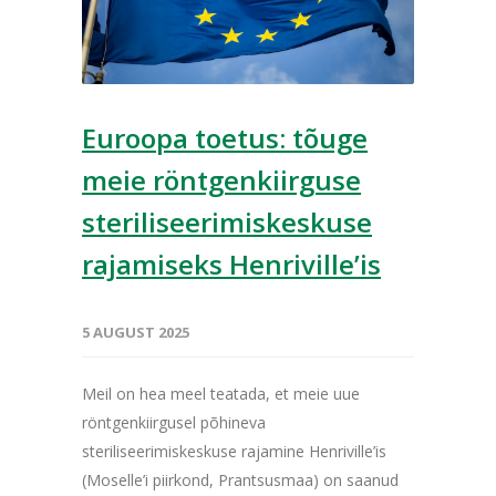
Euroopa toetus: tõuge
meie röntgenkiirguse
steriliseerimiskeskuse
rajamiseks Henriville’is
5 AUGUST 2025
Meil on hea meel teatada, et meie uue
röntgenkiirgusel põhineva
steriliseerimiskeskuse rajamine Henriville’is
(Moselle’i piirkond, Prantsusmaa) on saanud