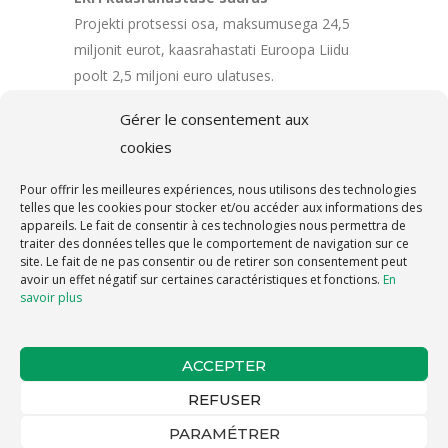
Projekti protsessi osa, maksumusega 24,5
miljonit eurot, kaasrahastati Euroopa Liidu
poolt 2,5 miljoni euro ulatuses.
Gérer le consentement aux
cookies
Pour offrir les meilleures expériences, nous utilisons des technologies
telles que les cookies pour stocker et/ou accéder aux informations des
appareils. Le fait de consentir à ces technologies nous permettra de
traiter des données telles que le comportement de navigation sur ce
site. Le fait de ne pas consentir ou de retirer son consentement peut
avoir un effet négatif sur certaines caractéristiques et fonctions.
En
savoir plus
ACCEPTER
© 2025 Ionisos |
Mentions légales
|
Politique
de confidentialité
|
Charte de gestion des
REFUSER
cookies
|
Paramétrer les cookies
PARAMÉTRER