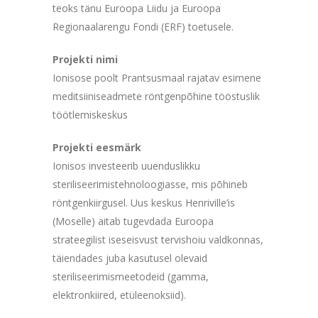
teoks tänu Euroopa Liidu ja Euroopa
Regionaalarengu Fondi (ERF) toetusele.
Projekti nimi
Ionisose poolt Prantsusmaal rajatav esimene
meditsiiniseadmete röntgenpõhine tööstuslik
töötlemiskeskus
Projekti eesmärk
Ionisos investeerib uuenduslikku
steriliseerimistehnoloogiasse, mis põhineb
röntgenkiirgusel. Uus keskus Henriville’is
(Moselle) aitab tugevdada Euroopa
strateegilist iseseisvust tervishoiu valdkonnas,
täiendades juba kasutusel olevaid
steriliseerimismeetodeid (gamma,
elektronkiired, etüleenoksiid).