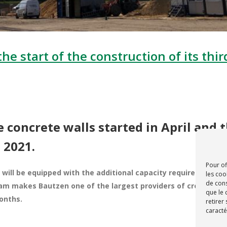
start of the construction of its third
 concrete walls started in April and 
 2021.
Pour of
 will be equipped with the additional capacity required to me
les coo
de cons
eam
makes Bautzen one of the largest providers of crosslinkin
que le 
onths.
retirer
caracté