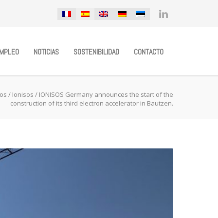
MPLEO
NOTICIAS
SOSTENIBILIDAD
CONTACTO
sos
/
Ionisos
/
IONISOS Germany announces the start of the
construction of its third electron accelerator in Bautzen.