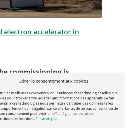
 electron accelerator in
the commissioning is
Gérer le consentement aux cookies
frir les meilleures expériences, nous utilisons des technologies telles que
et the increasing industrial demand in Central
kies pour stocker et/ou accéder aux informations des appareils. Le fait
entir à ces technologies nous permettra de traiter des données telles
g services in Europe. We will continue to update
comportement de navigation sur ce site. Le fait de ne pas consentir ou de
 son consentement peut avoir un effet négatif sur certaines
ristiques et fonctions.
En savoir plus