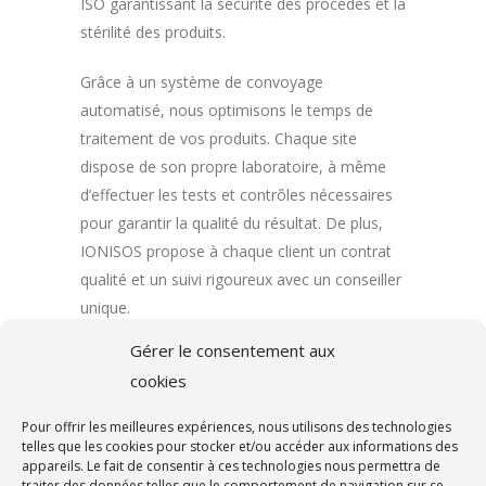
ISO garantissant la sécurité des procédés et la
stérilité des produits.
Grâce à un système de convoyage
automatisé, nous optimisons le temps de
traitement de vos produits. Chaque site
dispose de son propre laboratoire, à même
d’effectuer les tests et contrôles nécessaires
pour garantir la qualité du résultat. De plus,
IONISOS propose à chaque client un contrat
qualité et un suivi rigoureux avec un conseiller
unique.
Gérer le consentement aux
Vous souhaitez en savoir plus sur la
cookies
stérilisation par faisceau d’électrons
ou
sur nos autres technologies ? Contactez
Pour offrir les meilleures expériences, nous utilisons des technologies
IONISOS pour une réponse adaptée à vos
telles que les cookies pour stocker et/ou accéder aux informations des
appareils. Le fait de consentir à ces technologies nous permettra de
besoins.
traiter des données telles que le comportement de navigation sur ce