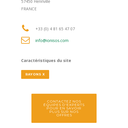
57450 Henriville
FRANCE
+33 (0) 4 81 65 47 07
info@ionisos.com
Caractéristiques du site
RAYONS X
CONTACTEZ NOS
ÉQUIPES D'EXPERTS
POUR EN SAVOIR
PLUS SUR NOS
OFFRES