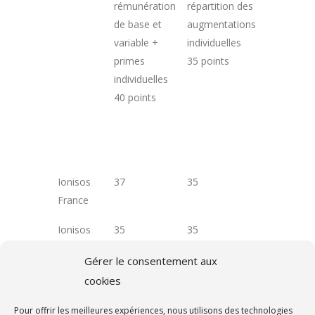
rémunération
répartition des
de salarié
de base et
augmentations
augmenté
variable +
individuelles
à leur reto
primes
35 points
d'un cong
individuelles
maternité
40 points
15 points
Ionisos
37
35
15
France
Ionisos
35
35
N/A
Mutual
Gérer le consentement aux
Services
cookies
(entité
groupe)
Pour offrir les meilleures expériences, nous utilisons des technologies